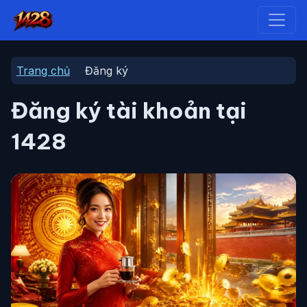
Trang chủ
Đăng ký
Đăng ký tài khoản tại
1428